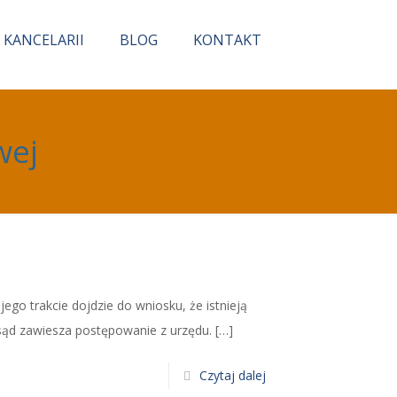
 KANCELARII
BLOG
KONTAKT
wej
go trakcie dojdzie do wniosku, że istnieją
sąd zawiesza postępowanie z urzędu.
[…]
Czytaj dalej