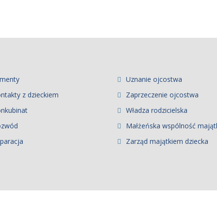
imenty
Uznanie ojcostwa
ntakty z dzieckiem
Zaprzeczenie ojcostwa
nkubinat
Władza rodzicielska
ozwód
Małżeńska wspólność mają
paracja
Zarząd majątkiem dziecka