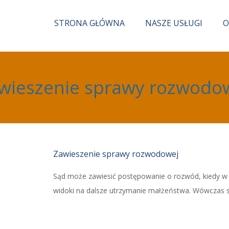
STRONA GŁÓWNA
NASZE USŁUGI
O
wieszenie sprawy rozwodo
Zawieszenie sprawy rozwodowej
Sąd może zawiesić postępowanie o rozwód, kiedy w je
widoki na dalsze utrzymanie małżeństwa. Wówczas 