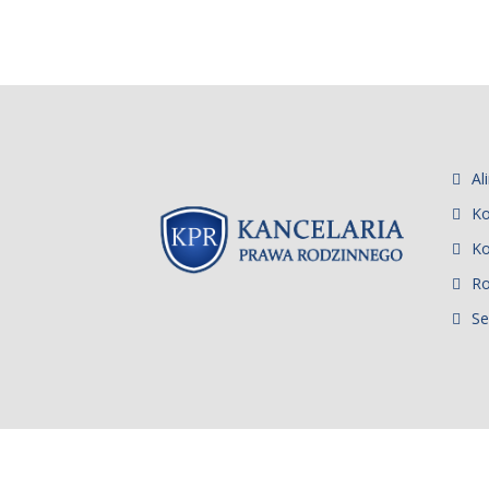
Al
Ko
Ko
R
Se