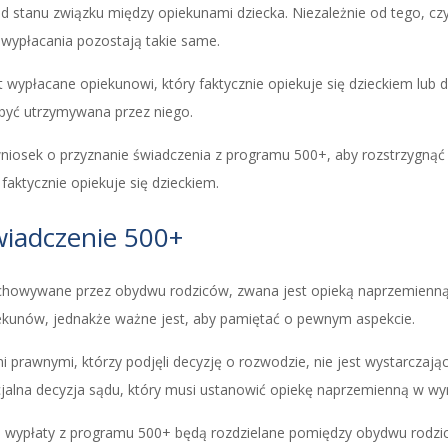
d stanu związku między opiekunami dziecka. Niezależnie od tego, czy
o wypłacania pozostają takie same.
wypłacane opiekunowi, który faktycznie opiekuje się dzieckiem lub d
być utrzymywana przez niego.
 wniosek o przyznanie świadczenia z programu 500+, aby rozstrzygną
faktycznie opiekuje się dzieckiem.
iadczenie 500+
ychowywane przez obydwu rodziców, zwana jest opieką naprzemienną.
ekunów, jednakże ważne jest, aby pamiętać o pewnym aspekcie.
prawnymi, którzy podjęli decyzję o rozwodzie, nie jest wystarczaj
cjalna decyzja sądu, który musi ustanowić opiekę naprzemienną w w
zne wypłaty z programu 500+ będą rozdzielane pomiędzy obydwu rodzi