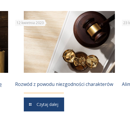
12 kwietnia 2023
23 
ę
Rozwód z powodu niezgodności charakterów
Ali
Czytaj dalej