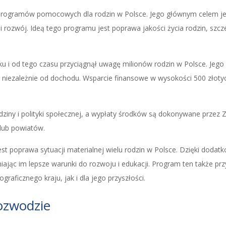
programów pomocowych dla rodzin w Polsce. Jego głównym celem jest
ozwój. Ideą tego programu jest poprawa jakości życia rodzin, szczegó
i od tego czasu przyciągnął uwagę milionów rodzin w Polsce. Jego 
i, niezależnie od dochodu. Wsparcie finansowe w wysokości 500 złot
dziny i polityki społecznej, a wypłaty środków są dokonywane przez 
 lub powiatów.
t poprawa sytuacji materialnej wielu rodzin w Polsce. Dzięki dod
iając im lepsze warunki do rozwoju i edukacji. Program ten także prz
aficznego kraju, jak i dla jego przyszłości.
ozwodzie