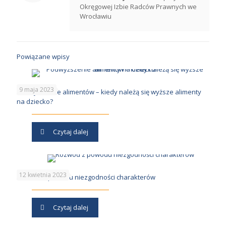
Okręgowej Izbie Radców Prawnych we
Wrocławiu
Powiązane wpisy
9 maja 2023
Podwyższenie alimentów – kiedy należą się wyższe alimenty
na dziecko?
Czytaj dalej
12 kwietnia 2023
Rozwód z powodu niezgodności charakterów
Czytaj dalej